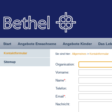
Start
Angebote Erwachsene
Angebote Kinder
Das Leb
Kontaktformular
Sie sind hier:
Allgemeines
>
Kontaktformular
Sitemap
Organisation:
Vorname:
Name
*
:
Telefon:
Email
*
:
Nachricht: